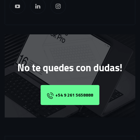
No te quedes con dudas!
+54 9 261 5658888